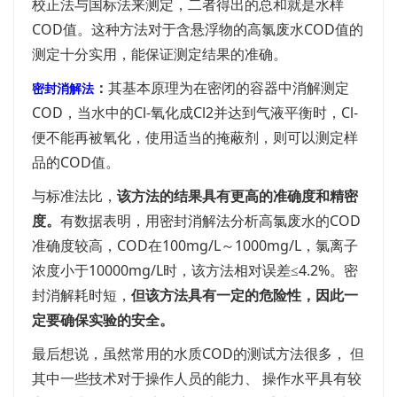
校正法与国标法来测定，二者得出的总和就是水样
COD值。这种方法对于含悬浮物的高氯废水COD值的
测定十分实用，能保证测定结果的准确。
：
其基本原理为在密闭的容器中消解测定
密封消解法
COD，当水中的Cl-氧化成Cl2并达到气液平衡时，Cl-
便不能再被氧化，使用适当的掩蔽剂，则可以测定样
品的COD值。
与标准法比，
该方法的结果具有更高的准确度和精密
度。
有数据表明，用密封消解法分析高氯废水的COD
准确度较高，COD在100mg/L～1000mg/L，氯离子
浓度小于10000mg/L时，该方法相对误差≤4.2%。密
封消解耗时短，
但该方法具有一定的危险性，因此一
定要确保实验的安全。
最后想说，虽然常用的水质COD的测试方法很多， 但
其中一些技术对于操作人员的能力、 操作水平具有较