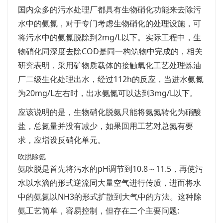
国内众多的污水处理厂都具有生物硝化功能来去除污
水中的氨氮，对于专门考虑生物硝化的处理设施，可
将污水中的氨氮脱除到2mg/L以下。实际工程中，生
物硝化同深度去除COD是同一构筑物中完成的，相关
研究表明，采用矿物质载体的接触氧化工艺处理炼油
厂二级生化处理出水，经过112h的反应，当进水氨氮
为20mg/L左右时，出水氨氮可以达到3mg/L以下。
应该说明的是，生物硝化脱氨只能将氨氮转化为硝酸
盐，总氮量并没有减少，如果回用工艺对总氮有要
求，应增设反硝化单元。
吹脱除氨
氨吹脱是首先将污水的pH调节到10.8～11.5，再使污
水以水滴的形式逆流同大量空气进行传质，进而将水
中的氨氮以NH3的形式扩散到大气中的方法。这种除
氨工艺简单，容易控制，但存在二个主要问题: