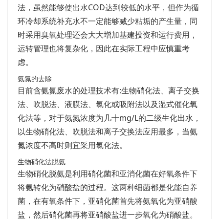
法，虽然能够使出水COD达到较低的水平，但作为循
环冷却系统补充水不一定能够减少粘垢的产生量，同
时采用臭氧处理还会大大增加基建投资和运行费用，
运转管理也将复杂化，因此在实际工程中应慎重考
虑。
氨氮的去除
目前含氨氮废水的处理技术有:生物硝化法、离子交换
法、吹脱法、液膜法、氯化或吸附法以及湿式催化氧
化法等，对于氨氮浓度为几十mg/L的二级生化出水，
以生物硝化法、吹脱法和离子交换法应用最多，当氨
氮浓度不高时则宜采用氯化法。
生物硝化法脱氨
生物硝化脱氨是利用硝化菌和亚消化菌在好氧条件下
将氨转化为硝酸盐的过程。这两种细菌都是化能自养
菌，在有氧条件下，亚硝化菌首先将氨氧化为亚硝酸
盐，然后硝化菌再将亚硝酸盐进一步氧化为硝酸盐。