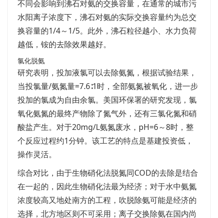
不同会影响到沸石对氨的交换容量，在通常的城市污
水阳离子浓度下，沸石对氨的实际交换容量约为总交
换容量的1/4～1/5。此外，沸石粒径越小、水力负荷
越低，铵的去除效果越好。
氯化脱氨
研究表明，投加液氯可以去除氨氮，根据试验结果，
当投氯量/氨氮量=7.6∶1时，全部氨氮被氧化，进一步
投加的氯成为自由余氯。美国环保署的研究发现，氯
氧化氨氮的最终产物除了氮气外，还有三氯化氮和硝
酸盐产生。对于20mg/L氨氮废水，pH=6～8时，整
个反应过程约1分钟。该工艺的特点是基建投资低，
操作灵活。
综合对比，由于生物硝化法脱氮同COD的去除是结合
在一起的，因此生物硝化法最为经济；对于水中氨氮
浓度较高又地处南方的工程，吹脱除氨可能是经济的
选择，北方地区则不可采用；离子交换除氨在国内尚